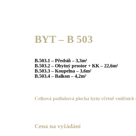
BYT – B 503
B.503.1 – Předsíň – 3,3m²
B.503.2 – Obytný prostor + KK – 22,6m²
B.503.3 – Koupelna – 3,6m²
B.503.4 – Balkon – 4,2m²
C
elková podlahová plocha bytu včetně vnitřních 
Cena na vyžádání