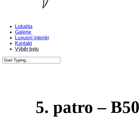
Menu
Lokalita
Galerie
Luxusní interiér
Kontakt
Výběr bytu
Close
Search
5. patro – B5