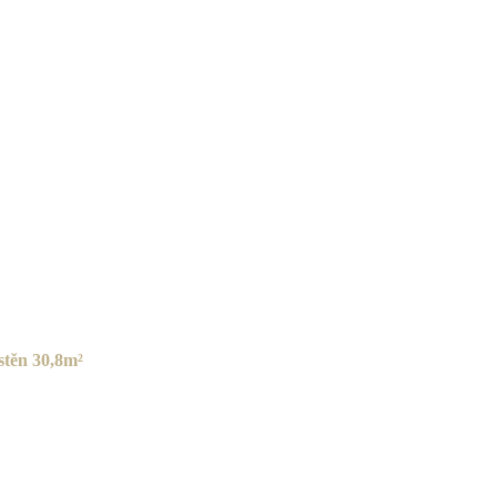
stěn
30,8m²