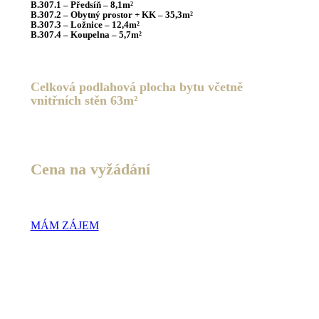
B.307.1 – Předsíň – 8,1m²
B.307.2 – Obytný prostor + KK – 35,3m²
B.307.3 – Ložnice – 12,4m²
B.307.4 – Koupelna – 5,7m²
C
elková podlahová plocha bytu včetně
vnitřních stěn
63m²
Cena na vyžádání
MÁM ZÁJEM