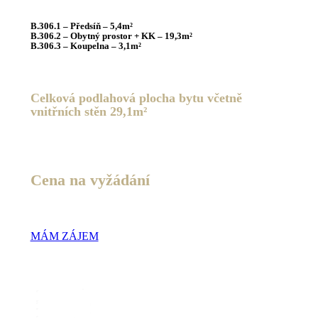
B.306.1 – Předsíň – 5,4m²
B.306.2 – Obytný prostor + KK – 19,3m²
B.306.3 – Koupelna – 3,1m²
C
elková podlahová plocha bytu včetně
vnitřních stěn
29,1m²
Cena na vyžádání
MÁM ZÁJEM