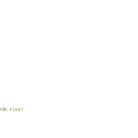
stěn
44,9m²