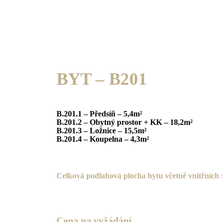
BYT – B201
B.201.1 – Předsíň – 5,4m²
B.201.2 – Obytný prostor + KK – 18,2m²
B.201.3 – Ložnice – 15,5m²
B.201.4 – Koupelna – 4,3m²
C
elková podlahová plocha bytu včetně vnitřních 
Cena na vyžádání